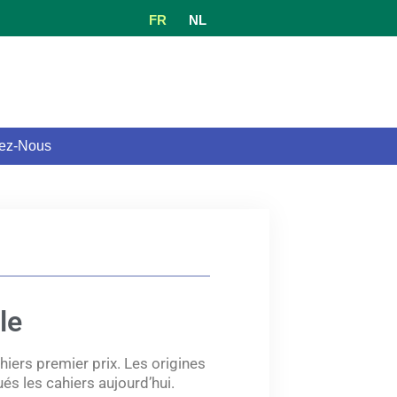
FR
NL
ez-Nous
le
iers premier prix. Les origines
s les cahiers aujourd’hui.