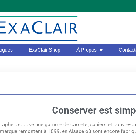
logues
ExaClair Shop
À Propos
Contact
Conserver est simp
graphe propose une gamme de carnets, cahiers et couvre-cah
 marque remontent à 1899, en Alsace où sont encore fabriqué