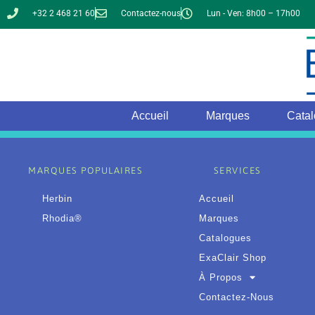
+32 2 468 21 60
Contactez-nous
Lun - Ven: 8h00 – 17h00
Accueil
Marques
Cata
MARQUES POPULAIRES
SERVICES
Herbin
Accueil
Rhodia®
Marques
Catalogues
ExaClair Shop
À Propos
Contactez-Nous