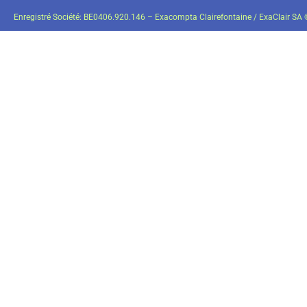
Enregistré Société: BE0406.920.146 – Exacompta Clairefontaine / ExaClair SA