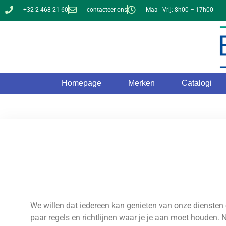
+32 2 468 21 60
contacteer-ons
Maa - Vrij: 8h00 – 17h00
Homepage
Merken
Catalogi
We willen dat iedereen kan genieten van onze diensten
paar regels en richtlijnen waar je je aan moet houden. 