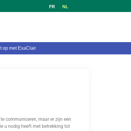
FR
NL
 op met ExaClair
 te communiceren, maar er zijn een
ie u nodig heeft met betrekking tot