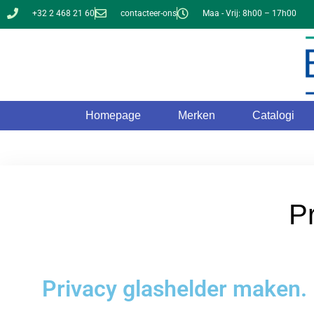
+32 2 468 21 60
contacteer-ons
Maa - Vrij: 8h00 – 17h00
Homepage
Merken
Catalogi
P
Privacy glashelder maken.