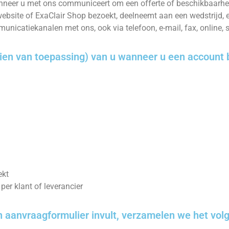
neer u met ons communiceert om een offerte of beschikbaarhei
website of ExaClair Shop bezoekt, deelneemt aan een wedstrijd, 
nicatiekanalen met ons, ook via telefoon, e-mail, fax, online, 
en van toepassing) van u wanneer u een account b
ekt
er klant of leverancier
 aanvraagformulier invult, verzamelen we het vol