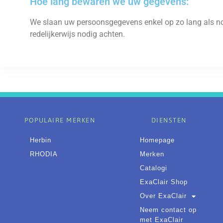
Hoe lang bewaren we uw gegevens:
We slaan uw persoonsgegevens enkel op zo lang als nodi
redelijkerwijs nodig achten.
POPULAIRE MERKEN
DIENSTEN
Herbin
Homepage
RHODIA
Merken
Catalogi
ExaClair Shop
Over ExaClair
Neem contact op
met ExaClair