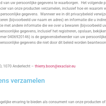
eid van uw persoonlijke gegevens te waarborgen. Het volgende pr
rancier van onze producten verzamelen, inclusief hoe en waarom 
persoonlijke gegevens. Wanneer we in dit privacybeleid verwijz
ceren (bijvoorbeeld uw naam en adres) en informatie die u indire
tie met andere informatie die we over u bewaren (bijvoorbeeld u
ersoonlijke gegevens, inclusief het registreren, opslaan, bekij
mer 0406920146) is de gegevensbeheerder van uw persoonlijke 
w persoonlijke gegevens die niet door dit beleid worden beantwo
D, 1070 Anderlecht –
thierry.boon@exaclair.eu
vens verzamelen
ijke ervaring te bieden als consument van onze producten of a