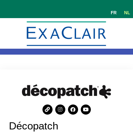
FR
NL
Décopatch