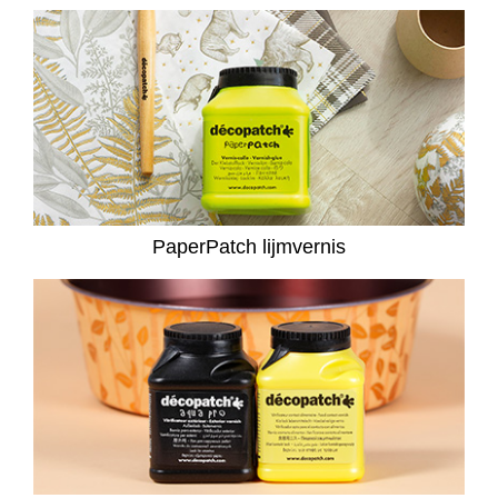
PaperPatch lijmvernis