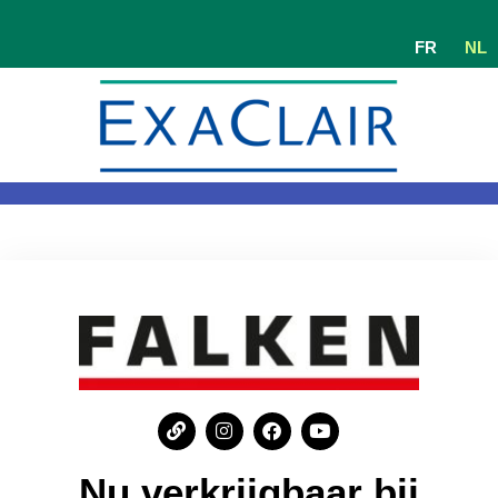
FR
NL
Nu verkrijgbaar bij